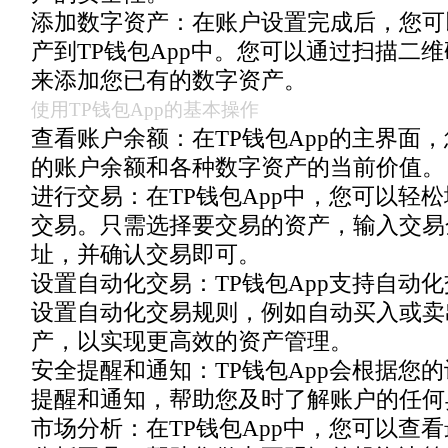
添加数字资产：在账户设置完成后，您可
产到TP钱包App中。您可以通过扫描二
来添加您已有的数字资产。
使用TP钱包App的基本操作
查看账户余额：在TP钱包App的主界面
的账户余额和各种数字资产的当前价值。
进行交易：在TP钱包App中，您可以轻
交易。只需选择要交易的资产，输入交易
址，并确认交易即可。
设置自动化交易：TP钱包App支持自动
设置自动化交易规则，例如自动买入或卖
产，以实现更高效的资产管理。
安全提醒和通知：TP钱包App会根据您
提醒和通知，帮助您及时了解账户的任何
市场分析：在TP钱包App中，您可以查