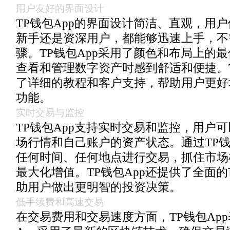
用户友好的界面设计
TP钱包App的界面设计简洁、直观，用
新手还是资深用户，都能够迅速上手，不
骤。TP钱包App采用了颜色和布局上的
查看和管理数字资产时感到舒适和便捷。T
了详细的教程和客户支持，帮助用户更好
功能。
实时交易与监控
TP钱包App支持实时交易和监控，用户
场行情和自己账户的资产状态。通过TP钱
任何时间、任何地点进行交易，抓住市场
最大化增值。TP钱包App还提供了全面
助用户做出更明智的投资决策。
低手续费和高速交易
在交易费用和交易速度方面，TP钱包App